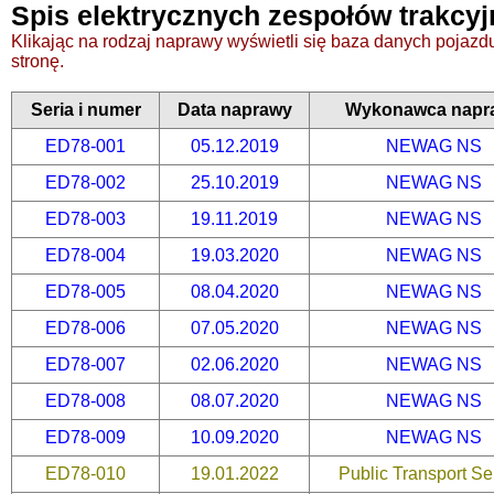
Spis elektrycznych zespołów trakcyj
Klikając na rodzaj naprawy wyświetli się baza danych pojazdu,
stronę.
Seria i numer
Data naprawy
Wykonawca napr
ED78-001
05.12.2019
NEWAG NS
ED78-002
25.10.2019
NEWAG NS
ED78-003
19.11.2019
NEWAG NS
ED78-004
19.03.2020
NEWAG NS
ED78-005
08.04.2020
NEWAG NS
ED78-006
07.05.2020
NEWAG NS
ED78-007
02.06.2020
NEWAG NS
ED78-008
08.07.2020
NEWAG NS
ED78-009
10.09.2020
NEWAG NS
ED78-010
19.01.2022
Public Transport Se