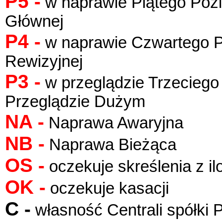
P5 -
w naprawie Piątego Poz
Głównej
P4 -
w naprawie Czwartego P
Rewizyjnej
P3 -
w przeglądzie Trzeciego
Przeglądzie Dużym
NA -
Naprawa Awaryjna
NB -
Naprawa Bieżąca
OS -
oczekuje skreślenia z il
OK -
oczekuje kasacji
C -
własność Centrali spółk