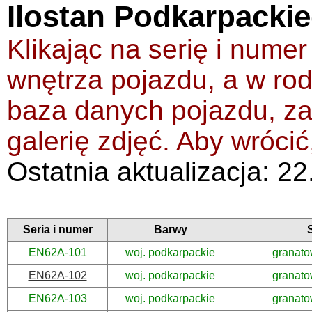
Ilostan Podkarpacki
Klikając na serię i numer
wnętrza pojazdu, a w rod
baza danych pojazdu, zaw
galerię zdjęć. Aby wrócić
Ostatnia aktualizacja: 2
Seria i numer
Barwy
EN62A-101
woj. podkarpackie
granato
EN62A-102
woj. podkarpackie
granato
EN62A-103
woj. podkarpackie
granato