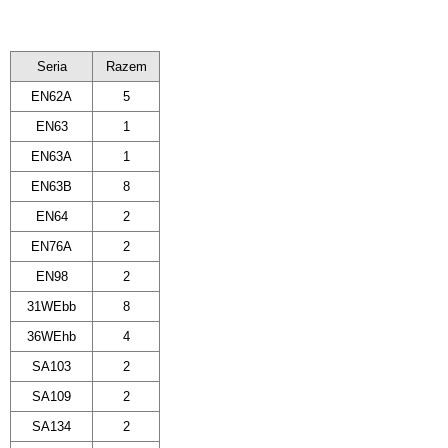
Seria
Razem
EN62A
5
EN63
1
EN63A
1
EN63B
8
EN64
2
EN76A
2
EN98
2
31WEbb
8
36WEhb
4
SA103
2
SA109
2
SA134
2