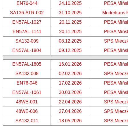
EN76-044
24.10.2025
PESA Mińs
SA136-ATR-002
31.10.2025
Modertrans 
EN57AL-1027
20.11.2025
PESA Mińs
EN57AL-1141
20.11.2025
PESA Mińs
SA132-009
08.12.2025
SPS Miecz
EN57AL-1804
09.12.2025
PESA Mińs
EN57AL-1805
16.01.2026
PESA Mińs
SA132-008
02.02.2026
SPS Miecz
EN76-046
17.02.2026
PESA Mińs
EN57AL-1061
30.03.2026
PESA Mińs
48WE-001
22.04.2026
SPS Miecz
48WE-006
27.04.2026
SPS Miecz
SA132-011
18.05.2026
SPS Miecz