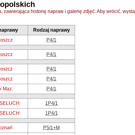
kopolskich
 zawierająca historię napraw i galerię zdjęć. Aby wrócić, wysta
naprawy
Rodzaj naprawy
oszcz
P4/1
oszcz
P4/1
oszcz
P4/1
oszcz
P4/1
k Maz.
P4/1
z SELUCH
1P4/1
z SELUCH
1P4/1
oznań
P5/1+M