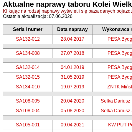
Aktualne naprawy taboru Kolei Wiel
Klikając na rodzaj naprawy wyświetli się baza danych pojazdu,
Ostatnia aktualizacja: 07.06.2026
Seria i numer
Data naprawy
Wykonawca 
SA132-012
28.04.2017
PESA Bydg
SA134-008
27.07.2018
PESA Bydg
SA132-014
04.01.2019
PESA Bydg
SA132-015
31.05.2019
PESA Bydg
SA134-010
19.07.2019
ZNTK Mińs
SA108-005
20.04.2020
Selka Darius
SA108-004
05.08.2020
Selka Darius
SA105-001
09.04.2021
KW PUT P