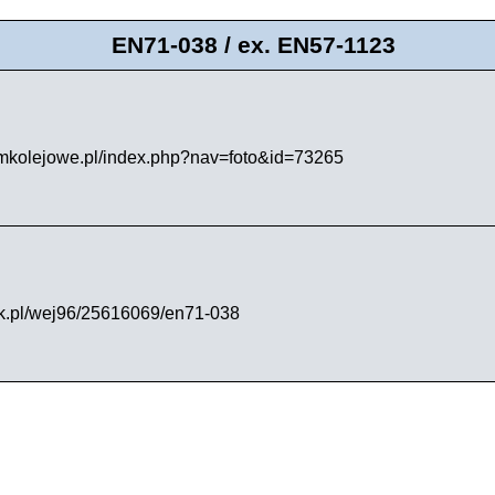
EN71-038 / ex. EN57-1123
orumkolejowe.pl/index.php?nav=foto&id=73265
ek.pl/wej96/25616069/en71-038