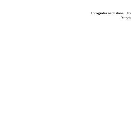
Fotografia nadesłana. Dz
http: