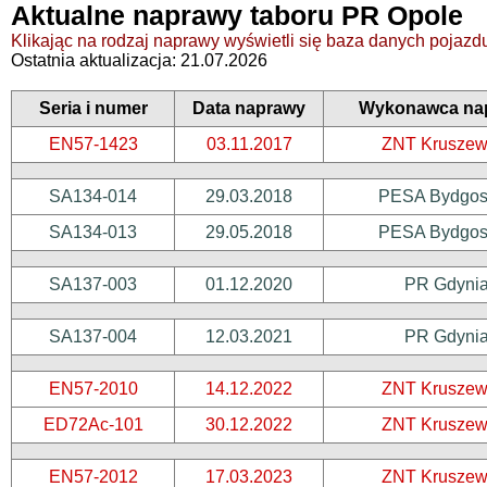
Aktualne naprawy taboru PR Opole
Klikając na rodzaj naprawy wyświetli się baza danych pojazdu,
Ostatnia aktualizacja: 21.07.2026
Seria i numer
Data naprawy
Wykonawca na
EN57-1423
03.11.2017
ZNT Kruszew
SA134-014
29.03.2018
PESA Bydgos
SA134-013
29.05.2018
PESA Bydgos
SA137-003
01.12.2020
PR Gdyni
SA137-004
12.03.2021
PR Gdyni
EN57-2010
14.12.2022
ZNT Kruszew
ED72Ac-101
30.12.2022
ZNT Kruszew
EN57-2012
17.03.2023
ZNT Kruszew