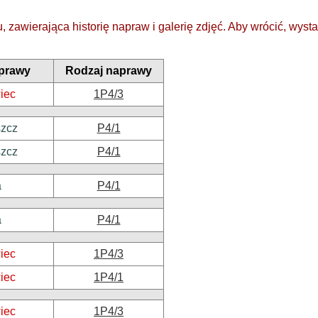
 zawierająca historię napraw i galerię zdjęć. Aby wrócić, wysta
prawy
Rodzaj naprawy
iec
1P4/3
zcz
P4/1
zcz
P4/1
a
P4/1
a
P4/1
iec
1P4/3
iec
1P4/1
iec
1P4/3