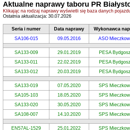
Aktualne naprawy taboru PR Białyst
Klikając na rodzaj naprawy wyświetli się baza danych pojazdu,
Ostatnia aktualizacja: 30.07.2026
Seria i numer
Data naprawy
Wykonawca nap
SA106-015
09.05.2016
ASO Mieczkow
SA133-009
29.01.2019
PESA Bydgos
SA133-011
22.02.2019
PESA Bydgos
SA133-012
20.03.2019
PESA Bydgos
SA133-019
07.05.2020
SPS Mieczkow
SA105-103
18.05.2020
SPS Mieczkow
SA133-020
30.05.2020
SPS Mieczkow
SA108-007
14.10.2020
SPS Mieczkow
EN57AL-1529
25.01.2022
SPS Mieczkow