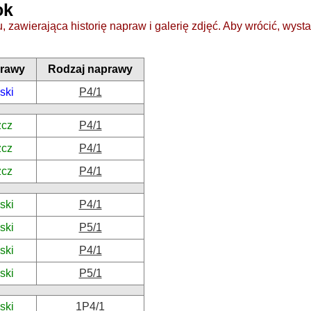
ok
 zawierająca historię napraw i galerię zdjęć. Aby wrócić, wysta
rawy
Rodzaj naprawy
ski
P4/1
zcz
P4/1
zcz
P4/1
zcz
P4/1
ski
P4/1
ski
P5/1
ski
P4/1
ski
P5/1
ski
1P4/1