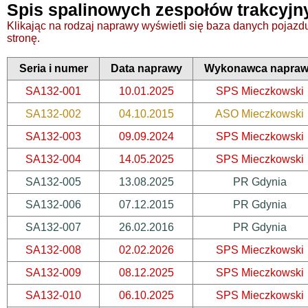
Spis spalinowych zespołów trakcyjn
Klikając na rodzaj naprawy wyświetli się baza danych pojazdu,
stronę.
Seria i numer
Data naprawy
Wykonawca napra
SA132-001
10.01.2025
SPS Mieczkowski
SA132-002
04.10.2015
ASO Mieczkowski
SA132-003
09.09.2024
SPS Mieczkowski
SA132-004
14.05.2025
SPS Mieczkowski
SA132-005
13.08.2025
PR Gdynia
SA132-006
07.12.2015
PR Gdynia
SA132-007
26.02.2016
PR Gdynia
SA132-008
02.02.2026
SPS Mieczkowski
SA132-009
08.12.2025
SPS Mieczkowski
SA132-010
06.10.2025
SPS Mieczkowski