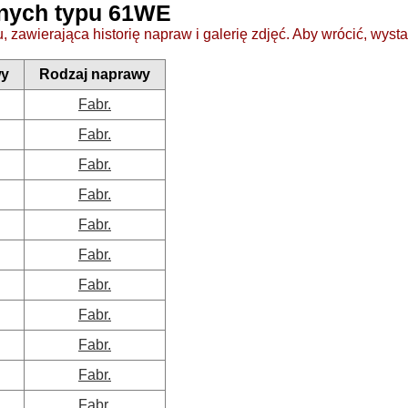
jnych typu 61WE
 zawierająca historię napraw i galerię zdjęć. Aby wrócić, wysta
wy
Rodzaj naprawy
Fabr.
Fabr.
Fabr.
Fabr.
Fabr.
Fabr.
Fabr.
Fabr.
Fabr.
Fabr.
Fabr.