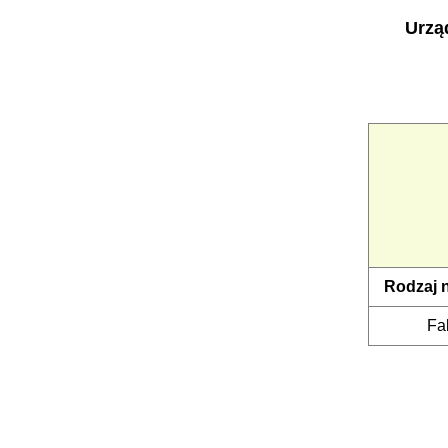
Urzą
Rodzaj 
Fa