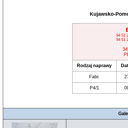
Kujawsko-Pomo
94 51
94 51
34
P
Rodzaj naprawy
Da
Fabr.
2
P4/1
0
Gale