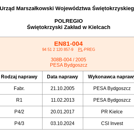
Urząd Marszałkowski Województwa Świętokrzyskie
POLREGIO
Świętokrzyski Zakład w Kielcach
EN81-004
94 51 2 120 857-9
PL
-PREG
308B-004 / 2005
PESA Bydgoszcz
Rodzaj naprawy
Data naprawy
Wykonawca napraw
Fabr.
21.10.2005
PESA Bydgoszcz
R1
11.02.2013
PESA Bydgoszcz
P4/2
20.01.2017
PR Kielce
P4/3
03.10.2024
CSI Invest