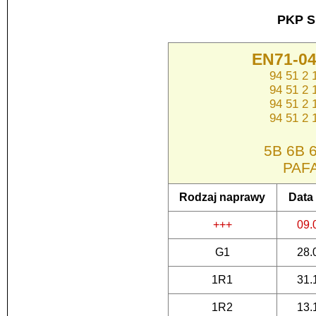
PKP S
EN71-04
94 51 2
94 51 2
94 51 2
94 51 2
5B 6B 6
PAF
Rodzaj naprawy
Data
+++
09.
G1
28.
1R1
31.
1R2
13.