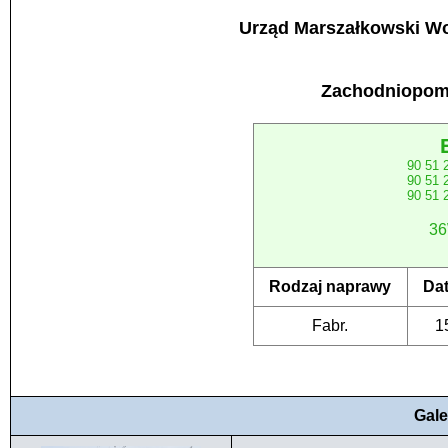
Urząd Marszałkowski W
Zachodniopomo
90 51
90 51
90 51
36
Rodzaj naprawy
Da
Fabr.
1
Gale