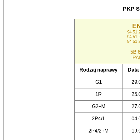
PKP S
E
94 51
94 51
94 51
5B 6
PA
Rodzaj naprawy
Data
G1
29.
1R
25.
G2+M
27.
2P4/1
04.
2P4/2+M
19.