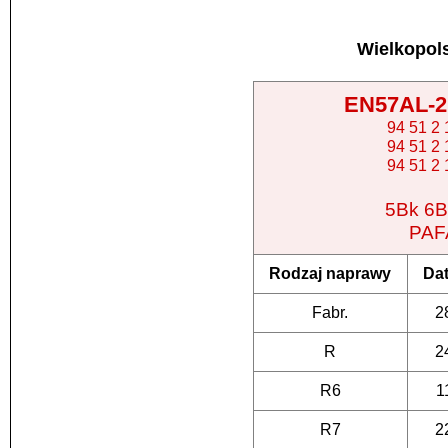
Wielkopol
EN57AL-21
94 51 2
94 51 2
94 51 2
5Bk 6B
PAF
Rodzaj naprawy
Da
Fabr.
2
R
2
R6
1
R7
2