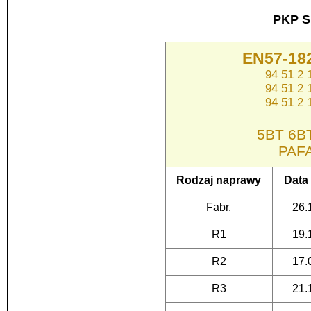
PKP S
EN57-182
94 51 2
94 51 2
94 51 2
5BT 6BT
PAF
Rodzaj naprawy
Data
Fabr.
26.
R1
19.
R2
17.
R3
21.