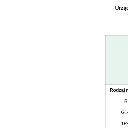
Urzą
Rodzaj 
R
G1
1P