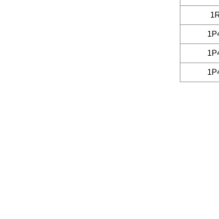
1
1P
1P
1P