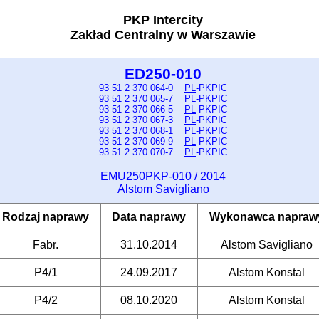
PKP Intercity
Zakład Centralny w Warszawie
ED250-010
93 51 2 370 064-0
PL
-PKPIC
93 51 2 370 065-7
PL
-PKPIC
93 51 2 370 066-5
PL
-PKPIC
93 51 2 370 067-3
PL
-PKPIC
93 51 2 370 068-1
PL
-PKPIC
93 51 2 370 069-9
PL
-PKPIC
93 51 2 370 070-7
PL
-PKPIC
EMU250PKP-010 / 2014
Alstom Savigliano
Rodzaj naprawy
Data naprawy
Wykonawca napraw
Fabr.
31.10.2014
Alstom Savigliano
P4/1
24.09.2017
Alstom Konstal
P4/2
08.10.2020
Alstom Konstal