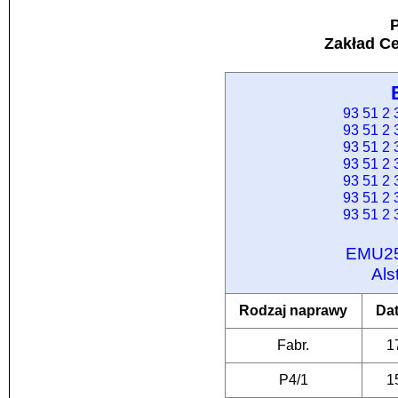
P
Zakład C
93 51 2
93 51 2
93 51 2
93 51 2
93 51 2
93 51 2
93 51 2
EMU25
Als
Rodzaj naprawy
Da
Fabr.
1
P4/1
1