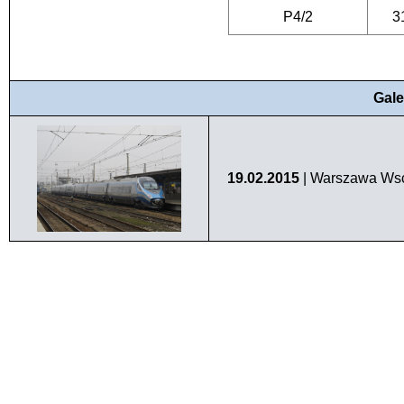
P4/2
3
Gale
19.02.2015
| Warszawa Wsch