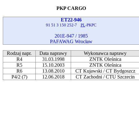
PKP CARGO
ET22-946
91 51 3 150 252-7
PL
-PKPC
201E-947 / 1985
PAFAWAG Wrocław
Rodzaj napr.
Data naprawy
Wykonawca naprawy
R4
31.03.1998
ZNTK Oleśnica
R5
15.10.2003
ZNTK Oleśnica
R6
13.08.2010
CT Kujawski / CT Bydgoszcz
P4/2 (7)
12.06.2018
CT Zachodni / CTU Szczecin