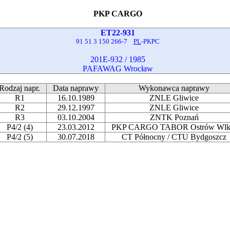
PKP CARGO
ET22-931
91 51 3 150 266-7
PL
-PKPC
201E-932 / 1985
PAFAWAG Wrocław
Rodzaj napr.
Data naprawy
Wykonawca naprawy
R1
16.10.1989
ZNLE Gliwice
R2
29.12.1997
ZNLE Gliwice
R3
03.10.2004
ZNTK Poznań
P4/2 (4)
23.03.2012
PKP CARGO TABOR Ostrów Wlk
P4/2 (5)
30.07.2018
CT Północny / CTU Bydgoszcz