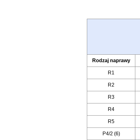
Rodzaj naprawy
R1
R2
R3
R4
R5
P4/2 (6)