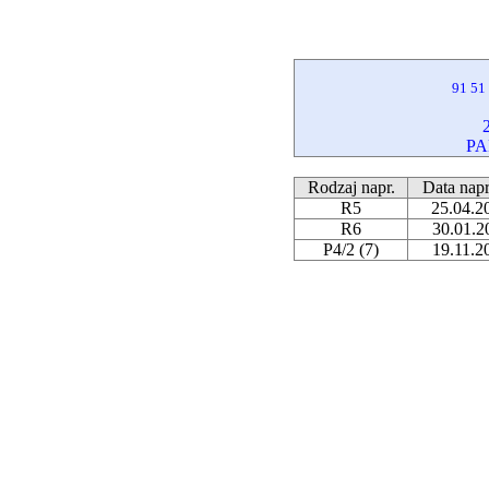
91 51
PA
Rodzaj napr.
Data nap
R5
25.04.2
R6
30.01.2
P4/2 (7)
19.11.2