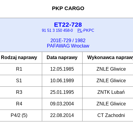
PKP CARGO
ET22-728
91 51 3 150 458-0
PL
-PKPC
201E-729 / 1982
PAFAWAG Wrocław
Rodzaj naprawy
Data naprawy
Wykonawca napraw
R1
12.05.1985
ZNLE Gliwice
S1
10.06.1989
ZNLE Gliwice
R3
25.01.1995
ZNTK Lubań
R4
09.03.2004
ZNLE Gliwice
P4/2 (5)
22.08.2014
CT Zachodni