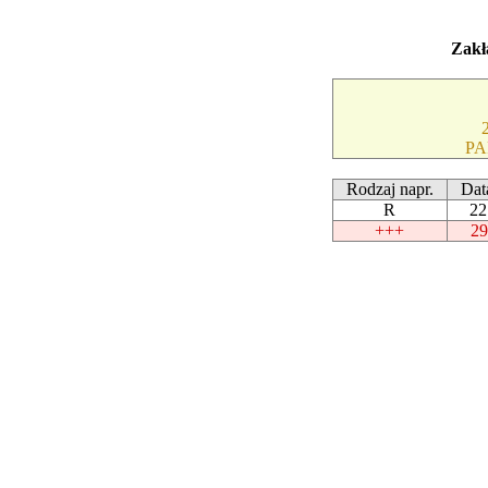
Zakł
PA
Rodzaj napr.
Dat
R
22
+++
29