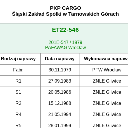
PKP CARGO
Śląski Zakład Spółki w Tarnowskich Górach
ET22-546
201E-547 / 1979
PAFAWAG Wrocław
Rodzaj naprawy
Data naprawy
Wykonawca napraw
Fabr.
30.11.1979
PFW Wrocław
R1
27.09.1983
ZNLE Gliwice
S1
20.05.1986
ZNLE Gliwice
R2
15.12.1988
ZNLE Gliwice
R4
21.05.1994
ZNLE Gliwice
R5
28.01.1999
ZNLE Gliwice