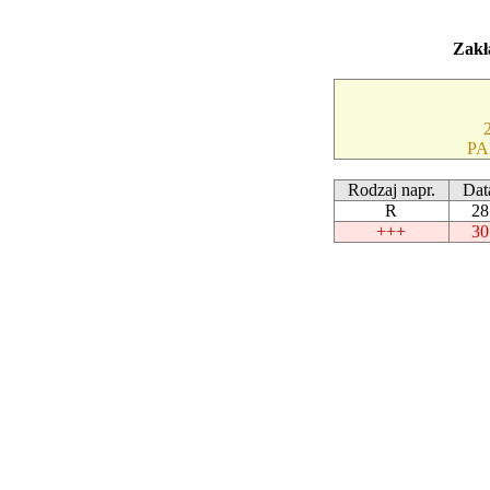
Zakł
PA
Rodzaj napr.
Dat
R
28
+++
30