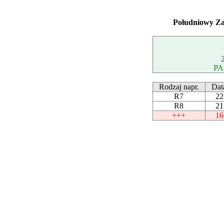
Południowy Za
PA
Rodzaj napr.
Dat
R7
22
R8
21
+++
16