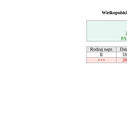
Wielkopolski
PA
Rodzaj napr.
Dat
R
18
+++
28