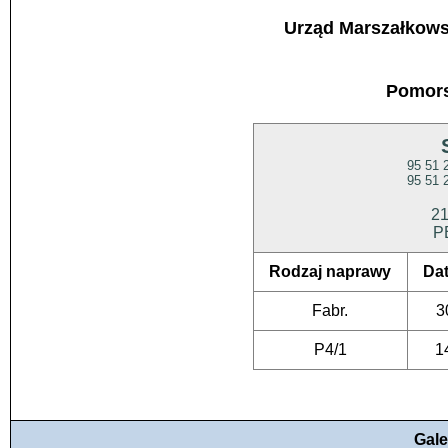
Urząd Marszałkow
Pomors
95 51
95 51
21
P
Rodzaj naprawy
Da
Fabr.
3
P4/1
1
Gale